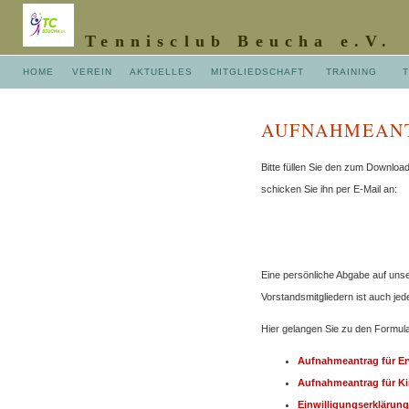
Tennisclub Beucha e.V.
HOME
VEREIN
AKTUELLES
MITGLIEDSCHAFT
TRAINING
AUFNAHMEAN
Bitte füllen Sie den zum Downloa
schicken Sie ihn per E-Mail an:
Eine persönliche Abgabe auf uns
Vorstandsmitgliedern ist auch jed
Hier gelangen Sie zu den Formula
Aufnahmeantrag für E
Aufnahmeantrag für Ki
Einwilligungserklärun