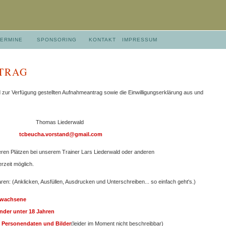
TERMINE
SPONSORING
KONTAKT
IMPRESSUM
TRAG
d zur Verfügung gestellten Aufnahmeantrag sowie die Einwilligungserklärung aus und
Thomas Liederwald
tcbeucha.vorstand@gmail.com
eren Plätzen bei unserem Trainer Lars Liederwald oder anderen
erzeit möglich.
ren: (Anklicken, Ausfüllen, Ausdrucken und Unterschreiben... so einfach geht's.)
rwachsene
nder unter 18 Jahren
g Personendaten und Bilder
(leider im Moment nicht beschreibbar)